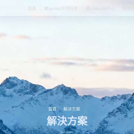
首頁
關(guān)于阿科思
產(chǎn)品中心
新聞
首頁
解決方案
解決方案
Solutions