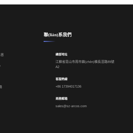
聯(lián)系我們
總部地址
科思
江蘇省昆山市周市鎮(zhèn)橫長涇路89號
心
A2
客服熱線
+86 17394017136
務
商務郵箱
sales@sz-arcos.com